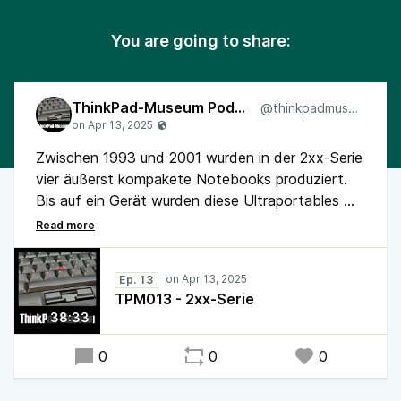
You are going to share:
ThinkPad-Museum Podcast
@thinkpadmuseum
Zwischen 1993 und 2001 wurden in der 2xx-Serie
vier äußerst kompakete Notebooks produziert.
Bis auf ein Gerät wurden diese Ultraportables mit
spannenden Eigenarten. wie kuriosen
Eingabegeräten oder Kolaborationen,
ausschließlich im asiatischen Raum vertrieben.
Ep. 13
TPM013 - 2xx-Serie
Zum umgestrittenen ThinkPad X9 sind ein früher
38:33
kritischer Testbericht sowie ein Interview mit
Tom Butler erschienen. Auch werden erste
0
0
0
Hands-On der neuen ThinkPads T14s 2-in-1 und
X13 Gen 6 verbreitet.