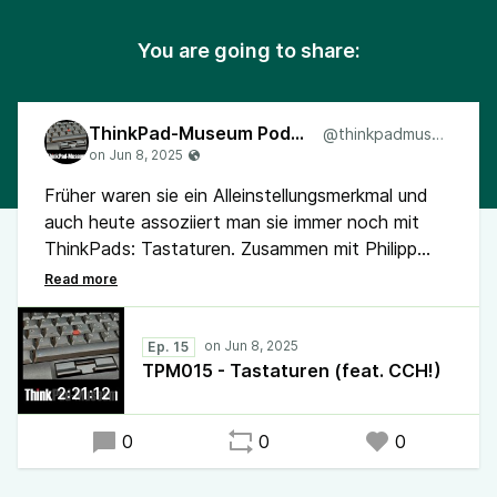
You are going to share:
ThinkPad-Museum Podcast
@thinkpadmuseum
Früher waren sie ein Alleinstellungsmerkmal und
auch heute assoziiert man sie immer noch mit
ThinkPads: Tastaturen. Zusammen mit Philipp
vom CCH-Podcast steigen wir in einen tiefen
Kaninchenbau und werfen einen Blick auf die
Tastatur-Geschichte und beleuchten die
Ep. 15
Veränderungen der ThinkPad-Tastaturen im
TPM015 - Tastaturen (feat. CCH!)
Laufe der Jahre.
2:21:12
Mit dem SL400 gab es einen weiteren
0
0
0
Neuzugang im Museum. Die Intel-Variante des
T14s G6 überrascht im Test mit einer langen