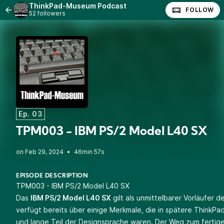
ThinkPad-Museum Podcast
FOLLOW
52 followers
Ep. 03
TPM003 - IBM PS/2 Model L40 SX
•
46min 57s
EPISODE DESCRIPTION
TPM003 - IBM PS/2 Model L40 SX
Das
IBM PS/2 Model L40 SX
gilt als unmittelbarer Vorläufer 
verfügt bereits über einige Merkmale, die in spätere Think
und lange Teil der Designsprache waren. Der Weg zum fertig