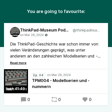
You are going to favourite:
ThinkPad-Museum Podcast
@thinkpadmuseum
Die ThinkPad-Geschichte war schon immer von
vielen Veränderungen geprägt, was unter
anderem an den zahlreichen Modellserien und -
nummern zu erkennen ist. So wurde mit neuen
Ideen experimentiert und manche Serie nach
kurzer Zeit wieder eingestellt. Einige Details
Ep. 04
finden sich jedoch in aktuellen Geräten wieder.
TPM004 - Modellserien und -
nummern
41:49
Verschiedene neue ThinkPads der L-Serie wurden
vorgestellt und aufgetauchte Produktblätter
0
0
0
geben einen Ausblick auf neue X13-Geräte. Im
Museum gibt es 5 Neuzugänge.