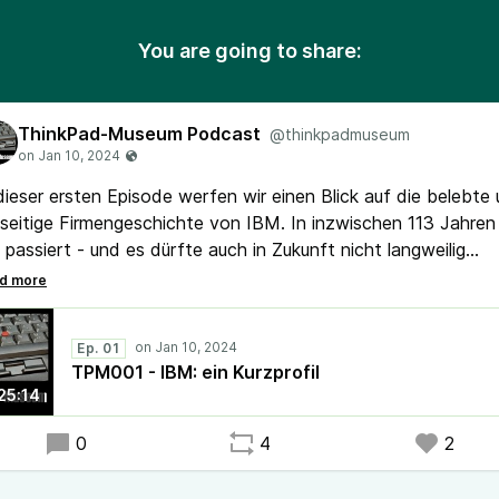
You are going to share:
ThinkPad-Museum Podcast
@thinkpadmuseum
dieser ersten Episode werfen wir einen Blick auf die belebte
lseitige Firmengeschichte von IBM. In inzwischen 113 Jahren 
l passiert - und es dürfte auch in Zukunft nicht langweilig
den. Um zu verstehen, wie es zum ThinkPad kam erfordert 
sen, wie "Big Blue" funktioniert.
Ep. 01
 den News zählen zwei Testberichte über das T14 G4 AMD 
TPM001 - IBM: ein Kurzprofil
6v G1 AMD.
25:14
0
4
2