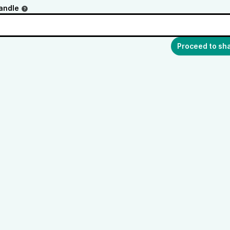
andle
Proceed to sh