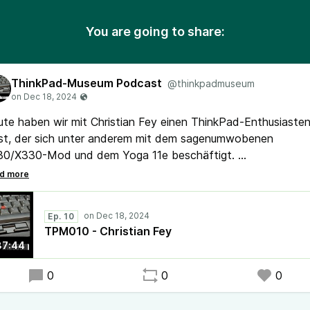
You are going to share:
ThinkPad-Museum Podcast
@thinkpadmuseum
te haben wir mit Christian Fey einen ThinkPad-Enthusiasten
st, der sich unter anderem mit dem sagenumwobenen
30/X330-Mod und dem Yoga 11e beschäftigt.
 dem ThinkPhone 25 hat Motorolla ein neues Mittelklasse-
rtphone vorgestellt. Notebookcheck hat das neue optional
Ep. 10
stenlose Touchpad getestet und mit dem Flop des T440
TPM010 - Christian Fey
lichen. Im Museum gab es mit einem T410s einer UltraBase
37:44
ies 3 wieder Neuzugänge.
0
0
0