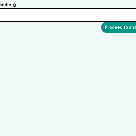
andle
Proceed to sh