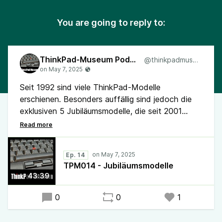
You are going to reply to:
ThinkPad-Museum Podcast
@thinkpadmuseum
Seit 1992 sind viele ThinkPad-Modelle
erschienen. Besonders auffällig sind jedoch die
exklusiven 5 Jubiläumsmodelle, die seit 2001
erschienen sind und teilweise viel Liebe zum
Detail aufweisen.
Ep. 14
Im Museum gab es 5 Neuzugänge (R60, R60e, X1
TPM014 - Jubiläumsmodelle
Carbon G1, Edge 11, Yoga 11e G6). Lenovo hat
43:39
ein Leistungsupgrade für das X1 Carbon G13
vorgestellt und auch das kommende P14s G6
0
0
1
verspricht einen satten Boost.